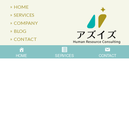
HOME
SERVICES
COMPANY
BLOG
CONTACT
HOME
SERVICES
CONTACT
〒871-0007 大分県中津市蛎瀬770
Privacy Policy
©
2026
Asis Co.,Ltd.
All Rights Reserved.