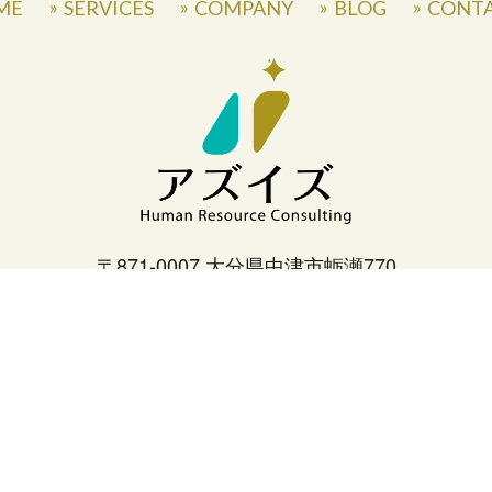
ME
SERVICES
COMPANY
BLOG
CONT
〒871-0007 大分県中津市蛎瀬770
» Privacy Policy
©
2026
Asis Co.,Ltd.
All Rights Reserved.