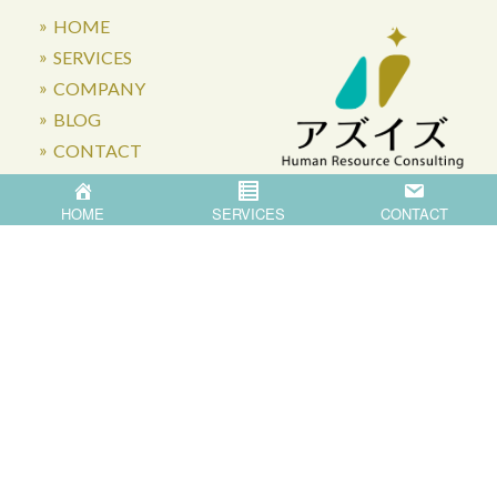
HOME
SERVICES
COMPANY
BLOG
CONTACT
HOME
SERVICES
CONTACT
〒871-0007 大分県中津市蛎瀬770
Privacy Policy
©
2026
Asis Co.,Ltd.
All Rights Reserved.