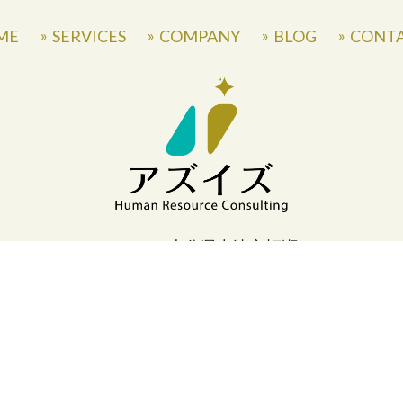
ME
SERVICES
COMPANY
BLOG
CONT
〒871-0007 大分県中津市蛎瀬770
» Privacy Policy