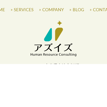
ME
SERVICES
COMPANY
BLOG
CONT
〒871-0007 大分県中津市蛎瀬770
» Privacy Policy