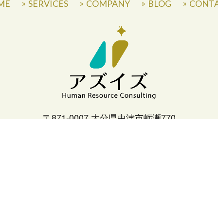
ME
SERVICES
COMPANY
BLOG
CONT
〒871-0007 大分県中津市蛎瀬770
» Privacy Policy
©
2026
Asis Co.,Ltd.
All Rights Reserved.