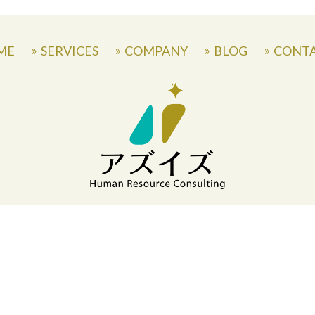
ME
SERVICES
COMPANY
BLOG
CONT
〒871-0007 大分県中津市蛎瀬770
» Privacy Policy